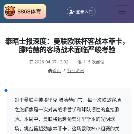
登录入口
泰晤士报深度：曼联欧联杯客战本菲卡，
滕哈赫的客场战术面临严峻考验
2026-04-07 13:32
115 次阅读
首页
/
行业资讯
对于曼联主帅埃里克·滕哈赫而言，每一次欧战客场
之旅都像是一次对其战术哲学和球队韧性的直接测
验。本周中，曼联将远赴葡萄牙里斯本的光明球
场，挑战葡超劲旅本菲卡，这场欧联杯小组赛的关