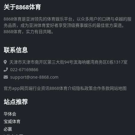
关于8868体育
8868体育是亚洲领先的体育娱乐平台，以众多用户的口碑与卓越的服
务品质，成为亚洲体育爱好者享受顶级赛事娱乐的最佳官方渠道。
8868体育，实力有目共睹。
联系信息
天津市天津市南开区第三大街94号滨海响螺湾商务区E栋1317室
022-67169866
support@one-8868.com
官方app
网页端
行业资讯
8868体育介绍
隐私政策
合作条款
网站地图
站点推荐
华体会
宝威体育
必赢