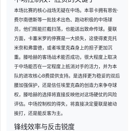
本场比赛的核心战场无疑在中场。本菲卡拥有恩佐·
费尔南德斯等一批技术出色、跑动积极的中场球
员，他们既能拦截扫荡，也能送出致命传球。曼联
方面，卡塞米罗的停赛是一大损失，这使得麦克托
米奈和弗雷德，或者埃里克森身上的担子更加沉
重。滕哈赫的客场战术能否成功，很大程度上取决
于中场能否在一定程度上抵消对手的活力，并为本
队的进攻核心B费提供支持。是选择更为稳妥的双后
腰加强保护，还是信任埃里克森的创造力来争夺球
权，滕哈赫的选择将直接反映他对这场硬仗的风险
评估。中场控制权的得失，将直接决定曼联是被动
挨打，还是能反客为主。
锋线效率与反击锐度