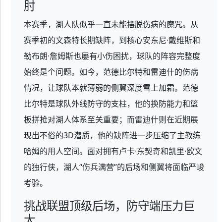
肘
本赛季，湖人队似乎一直未能摆脱伤病的魔咒。从
赛季初的文森特长期缺阵，到核心安东尼·戴维斯和
勒布朗·詹姆斯也屡有小伤困扰，球队的阵容完整度
始终是个问题。如今，范德比尔特和雷迪什的伤病
情况，让球队本就薄弱的侧翼深度雪上加霜。范德
比尔特是球队外线防守的支柱，他的换防能力和篮
板拼抢对湖人体系至关重要；而雷迪什则在近期展
现出不俗的3D潜质，他的缺阵进一步压缩了主教练
哈姆的用人空间。面对拥有卢卡·东契奇和凯里·欧文
的独行侠，湖人“伤兵满营”的后场和侧翼将面临严峻
考验。
挑战联盟顶级后场，防守端压力巨
大