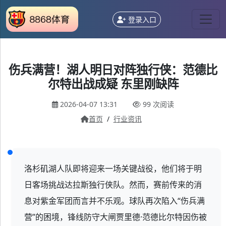
登录入口
伤兵满营！湖人明日对阵独行侠：范德比
尔特出战成疑 东里刚缺阵
2026-04-07 13:31
99 次阅读
首页
/
行业资讯
洛杉矶湖人队即将迎来一场关键战役，他们将于明
日客场挑战达拉斯独行侠队。然而，赛前传来的消
息对紫金军团而言并不乐观。球队再次陷入“伤兵满
营”的困境，锋线防守大闸贾里德·范德比尔特因伤被