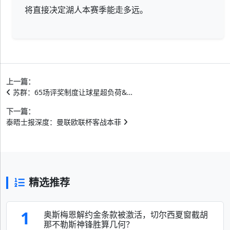
将直接决定湖人本赛季能走多远。
上一篇：
苏群：65场评奖制度让球星超负荷&…
下一篇：
泰晤士报深度：曼联欧联杯客战本菲
精选推荐
1
奥斯梅恩解约金条款被激活，切尔西夏窗截胡
那不勒斯神锋胜算几何？