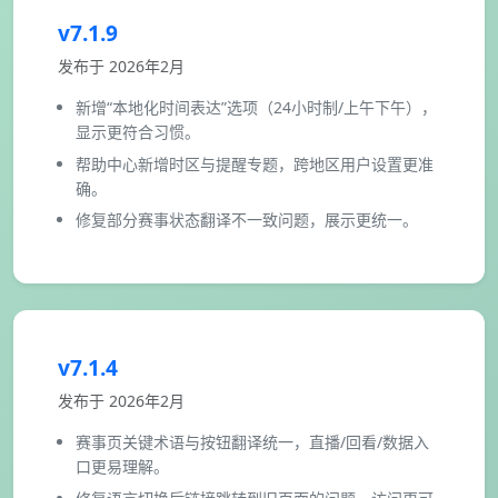
v7.1.9
发布于 2026年2月
新增“本地化时间表达”选项（24小时制/上午下午），
显示更符合习惯。
帮助中心新增时区与提醒专题，跨地区用户设置更准
确。
修复部分赛事状态翻译不一致问题，展示更统一。
v7.1.4
发布于 2026年2月
赛事页关键术语与按钮翻译统一，直播/回看/数据入
口更易理解。