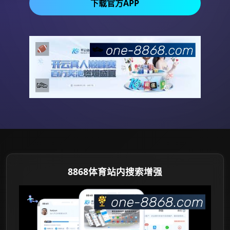
下载官方APP
8868体育站内搜索增强