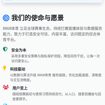
我们的使命与愿景
8868体育 立足全球赛事生态，持续打磨直播体验与数据服务
能力，致力于打造安全可信、内容丰富、访问稳定的综合体
育平台。
安全为本
采用多重安全策略与隐私保护流程，降低风险干扰，让每一次
访问更安心。
科技驱动
以数据与算法升级 8868体育 服务链路，优化加载速度、清晰度
与交互流畅度。
用户至上
围绕观赛路径与使用习惯持续迭代，从入口、搜索到播放与回
放更顺手。