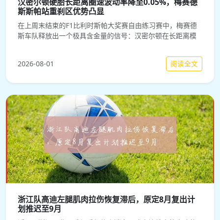
汉密尔顿硬胎长距离圈速波动率降至0.05%，梅赛德
斯斯帕站重刹区优势凸显
在上周末结束的F1比利时斯帕大奖赛自由练习赛中，梅赛德
斯车队释放出一个极具含金量的信号：汉密尔顿在长距离模
阅读全文
2026-08-01
浙江队高迪左腿肌肉拉伤恢复滞后，原定8月复出计
划推迟至9月