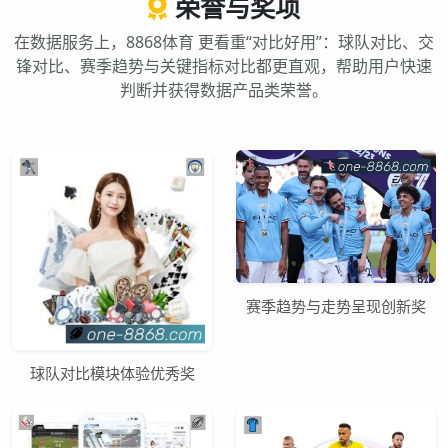
荣誉与奖项
在数据服务上，8868体育 更看重“对比好用”：球队对比、交
锋对比、赛季趋势与关键指标对比都更直观，帮助用户快速
判断并获得数据产品类荣誉。
赛季趋势与走势呈现创新奖
球队对比模块体验优秀奖