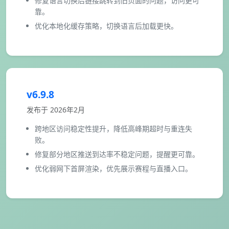
修复语言切换后链接跳转到旧页面的问题，访问更可
靠。
优化本地化缓存策略，切换语言后加载更快。
v6.9.8
发布于 2026年2月
跨地区访问稳定性提升，降低高峰期超时与重连失
败。
修复部分地区推送到达率不稳定问题，提醒更可靠。
优化弱网下首屏渲染，优先展示赛程与直播入口。