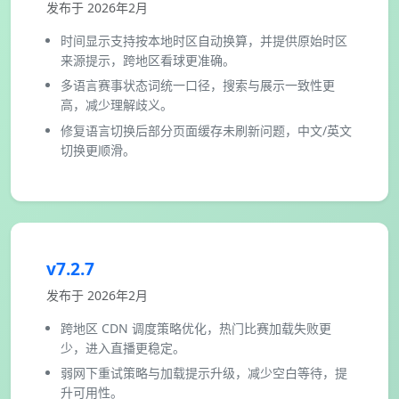
发布于 2026年2月
时间显示支持按本地时区自动换算，并提供原始时区
来源提示，跨地区看球更准确。
多语言赛事状态词统一口径，搜索与展示一致性更
高，减少理解歧义。
修复语言切换后部分页面缓存未刷新问题，中文/英文
切换更顺滑。
v7.2.7
发布于 2026年2月
跨地区 CDN 调度策略优化，热门比赛加载失败更
少，进入直播更稳定。
弱网下重试策略与加载提示升级，减少空白等待，提
升可用性。