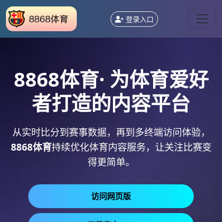
登录入口
8868体育
· 为体育爱好
者打造的内容平台
从实时比分到赛事数据，再到多终端访问体验，
8868体育
持续优化体育内容服务，让关注比赛变
得更简单。
访问网页版