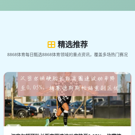
精选推荐
8868体育每日甄选8868体育领域的重点资讯，覆盖多场热门赛况