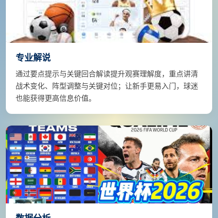
专业解说
通过要点提示与关键回合解读提升观赛理解度，重点讲清
战术变化、阵型调整与关键对位；让新手更易入门，球迷
也能获得更高信息价值。