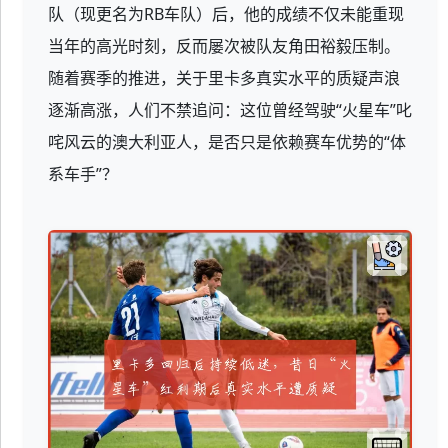
队（现更名为RB车队）后，他的成绩不仅未能重现
当年的高光时刻，反而屡次被队友角田裕毅压制。
随着赛季的推进，关于里卡多真实水平的质疑声浪
逐渐高涨，人们不禁追问：这位曾经驾驶“火星车”叱
咤风云的澳大利亚人，是否只是依赖赛车优势的“体
系车手”？