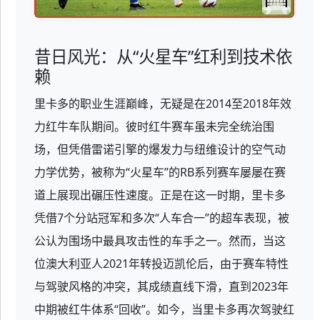
昔日风光：从“火星车”红利到技术依
赖
里卡多的职业生涯巅峰，无疑是在2014至2018年效
力红牛车队期间。彼时红牛赛车虽未完全统治围
场，但凭借雷诺引擎的爆发力与纽维设计的空气动
力学优势，被称为“火星车”的RB系列赛车屡屡在赛
道上展现出碾压性速度。正是在这一时期，里卡多
凭借7个分站冠军和多次“人车合一”的超车表现，被
公认为围场中最具攻击性的车手之一。然而，当这
位澳大利亚人2021年转投迈凯伦后，由于赛车特性
与驾驶风格的冲突，其成绩直线下滑，直到2023年
中期被红牛体系“回收”。如今，当里卡多再次驾驶红