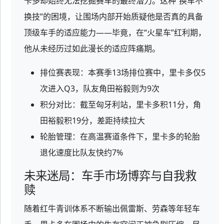
卡多却始终无法挖掘赛车的最终潜力。这种“换车不
换技”的困境，让围场内部开始质疑他是否真的具备
顶级车手的适应能力——毕竟，在“火星车”红利期，
他从未经历过如此漫长的适应阵痛期。
排位赛表现：本赛季13场排位赛中，里卡多仅5
次进入Q3，队友角田裕毅则为9次
积分对比：截至匈牙利站，里卡多积11分，角
田裕毅积19分，差距持续拉大
轮胎管理：在高温赛道条件下，里卡多的轮胎
退化速度比队友快约7%
未来迷局：车手市场博弈与自我救
赎
随着红牛青训体系不断输出佩雷斯、劳森等年轻车