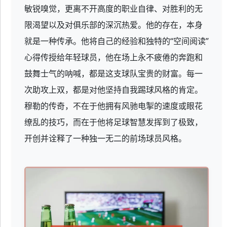
敏锐嗅觉，更离不开高度的职业自律、对胜利的无
限渴望以及对俱乐部的深沉热爱。他的存在，本身
就是一种传承。他将自己的经验和独特的“空间阅读”
心得传授给年轻球员，他在场上永不疲倦的奔跑和
鼓舞士气的呐喊，都是这支球队宝贵的财富。每一
次助攻上双，都是对他坚持自我踢球风格的肯定。
穆勒的传奇，不在于他拥有风驰电掣的速度或眼花
缭乱的技巧，而在于他将足球智慧发挥到了极致，
开创并诠释了一种独一无二的前场球员风格。