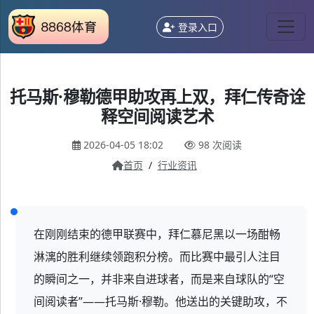
登录入口
托马斯·穆勒德甲助攻再上双，拜仁传奇诠
释空间阅读艺术
2026-04-05 18:02
98 次阅读
首页
/
行业资讯
在刚刚结束的德甲联赛中，拜仁慕尼黑以一场酣畅
淋漓的胜利继续领跑积分榜。而比赛中最引人注目
的瞬间之一，并非来自进球者，而是来自球队的“空
间阅读者”——托马斯·穆勒。他送出的关键助攻，不